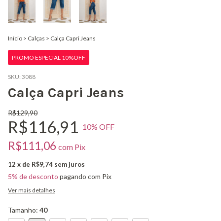
Início
>
Calças
>
Calça Capri Jeans
PROMO ESPECIAL 10%OFF
SKU:
3088
Calça Capri Jeans
R$129,90
R$116,91
10
% OFF
R$111,06
com
Pix
12
x de
R$9,74
sem juros
5% de desconto
pagando com Pix
Ver mais detalhes
Tamanho:
40