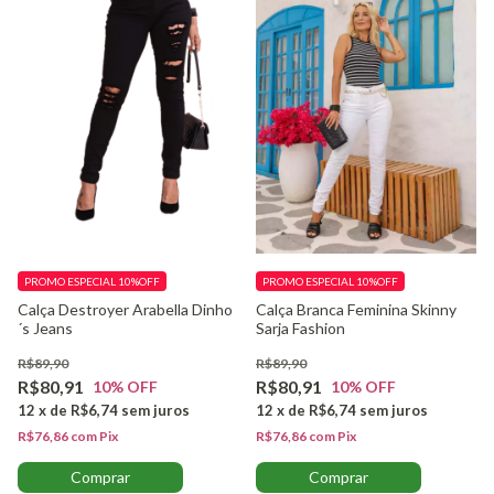
PROMO ESPECIAL 10%OFF
PROMO ESPECIAL 10%OFF
Calça Branca Feminina Skinny
Calça Destroyer Arabella Dinho
Sarja Fashion
´s Jeans
R$89,90
R$89,90
R$80,91
R$80,91
10
% OFF
10
% OFF
12
x
de
R$6,74
sem juros
12
x
de
R$6,74
sem juros
R$76,86
com
Pix
R$76,86
com
Pix
Comprar
Comprar